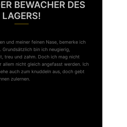
 DER BEWACHER DES
LAGERS!
en und meiner feinen Nase, bemerke ich
 Grundsätzlich bin ich neugierig,
t, treu und zahm. Doch ich mag nicht
 allem nicht gleich angefasst werden. Ich
 sehe auch zum knuddeln aus, doch gebt
ennen zulernen.