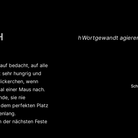
H
ner feinen Nase, bemerke ich
Wortgewandt agieren da
n sofort.
uf bedacht, auf alle
 sehr hungrig und
Nickerchen, wenn
hhausen
Schre
al einer Maus nach.
und
nde, sie nie
 dem perfekten Platz
enlang.
m der nächsten Feste