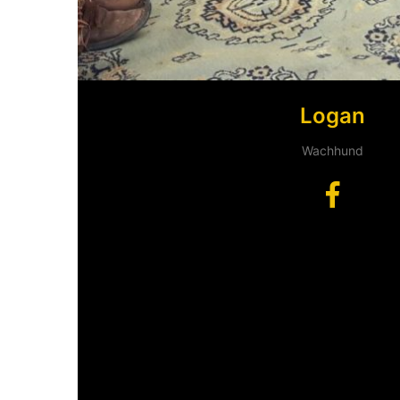
Logan
Wachhund