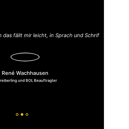
s fällt mir leicht, in Sprach und Schrift.
In he
Das 
René Wachhausen
iberling und BOL Beauftragter