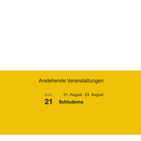
Anstehende Veranstaltungen
Hervorgehoben
21. August
-
23. August
AUG.
21
Schluderns
Kalender anzeigen