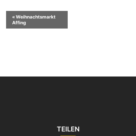
Veranstaltung-
«
Weihnachtsmarkt
Navigation
Affing
TEILEN