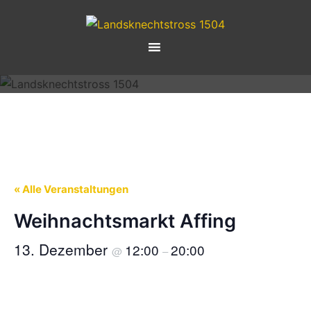
Zum
Inhalt
springen
« Alle Veranstaltungen
Weihnachtsmarkt Affing
13. Dezember
12:00
20:00
@
–