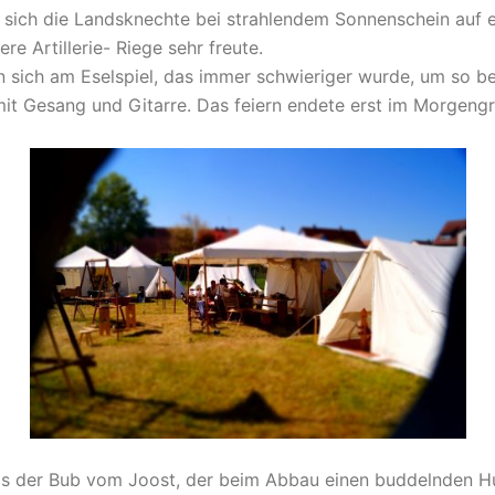
sich die Landsknechte bei strahlendem Sonnenschein auf ei
 Artillerie- Riege sehr freute.
n sich am Eselspiel, das immer schwieriger wurde, um so b
mit Gesang und Gitarre. Das feiern endete erst im Morgeng
as der Bub vom Joost, der beim Abbau einen buddelnden Hun