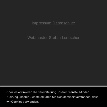
Impressum
Datenschutz
Webmaster Stefan Lentscher
Cookies optimieren die Bereitstellung unserer Dienste. Mit der
Nutzung unserer Dienste erklären Sie sich damit einverstanden, dass
© 2026 Landsknechtstross 1504. Stolz präsentiert von
wir Cookies verwenden.
Sydney