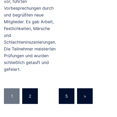
vor, führten
Vorbesprechungen durch
und begrüßten neue
Mitglieder. Es gab Arbeit,
Festlichkeiten, Märsche
und
Schlachteninszenierungen.
Die Teilnehmer meisterten
Prüfungen und wurden
schließlich getauft und
gefeiert.
Seitennummerierung
1
2
…
5
>
der
Beiträge