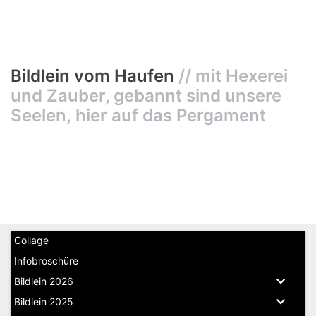
Bildlein vom Haufen
//
mit Hexerei
und Zauber, gebannt sind unsere
Seelen,
hier auf das Perg
ament
Collage
Infobroschüre
Bildlein 2026
Bildlein 2025