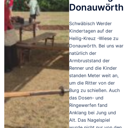
Donauwörth
Schwäbisch Werder
Kindertagen auf der
Heilig-Kreuz -Wiese zu
Donauwörth. Bei uns war
natürlich der
Armbruststand der
Renner und die Kinder
standen Meter weit an,
um die Ritter von der
Burg zu schießen. Auch
das Dosen- und
Ringewerfen fand
Anklang bei Jung und
Alt. Das Nagelspiel
wurde nicht nur von den